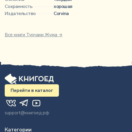
Сохранность
························································
хорошая
Издательство
······················································
Corvina
Все книги
Турчани Жужа
→
Перейти в каталог
support@книгоед.рф
Категории