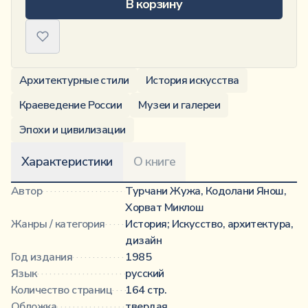
В корзину
Архитектурные стили
История искусства
Краеведение России
Музеи и галереи
Эпохи и цивилизации
Характеристики
О книге
Автор
································································
Турчани Жужа, Кодолани Янош,
Хорват Миклош
Жанры / категория
·················································
История; Искусство, архитектура,
дизайн
Год издания
·························································
1985
Язык
·································································
русский
Количество страниц
···············································
164 стр.
Обложка
····························································
твердая