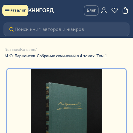
Перейти к содержимому
КНИГОЕД
Каталог
Блог
557
₽
М.Ю. Лермонтов. Собрание сочинений в 4 томах. Том 1
Главная
/
Каталог
/
М.Ю. Лермонтов. Собрание сочинений в 4 томах. Том 1