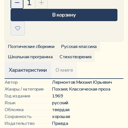
1
В корзину
Поэтические сборники
Русская классика
Школьная программа
Стихотворения
Характеристики
О книге
Автор
································································
Лермонтов Михаил Юрьевич
Жанры / категория
·················································
Поэзия; Классическая проза
Год издания
·························································
1969
Язык
·································································
русский
Обложка
····························································
твердая
Сохранность
························································
хорошая
Издательство
······················································
Правда